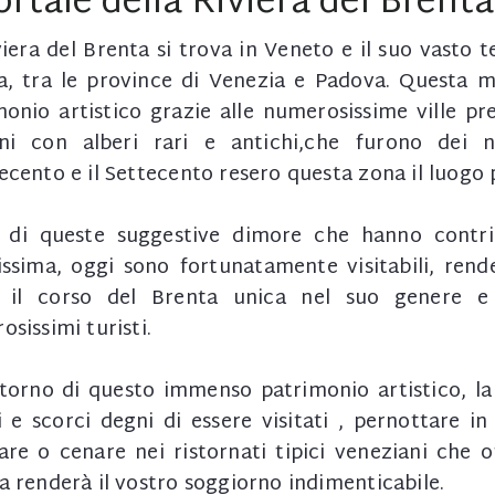
portale della Riviera del Brenta
iera del Brenta si trova in Veneto e il suo vasto t
a, tra le province di Venezia e Padova. Questa 
monio artistico grazie alle numerosissime ville pr
ini con alberi rari e antichi,che furono dei n
cento e il Settecento resero questa zona il luogo p
 di queste suggestive dimore che hanno contrib
issima, oggi sono fortunatamente visitabili, ren
 il corso del Brenta unica nel suo genere e 
sissimi turisti.
torno di questo immenso patrimonio artistico, la 
i e scorci degni di essere visitati , pernottare in
are o cenare nei ristornati tipici veneziani che o
a renderà il vostro soggiorno indimenticabile.