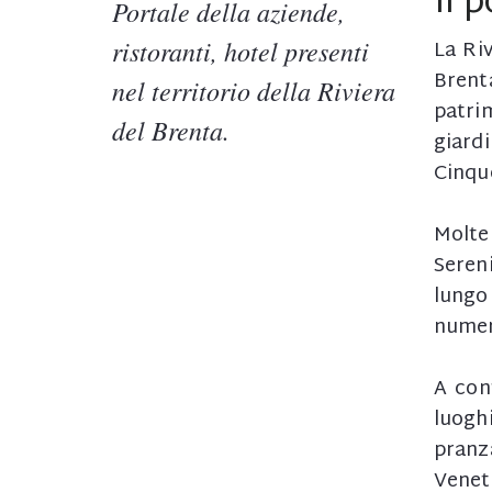
Il 
Portale della aziende,
ristoranti, hotel presenti
La Riv
Brent
nel territorio della Riviera
patri
del Brenta.
giard
Cinque
Molte
Seren
lungo
numero
A con
luogh
pranz
Venet