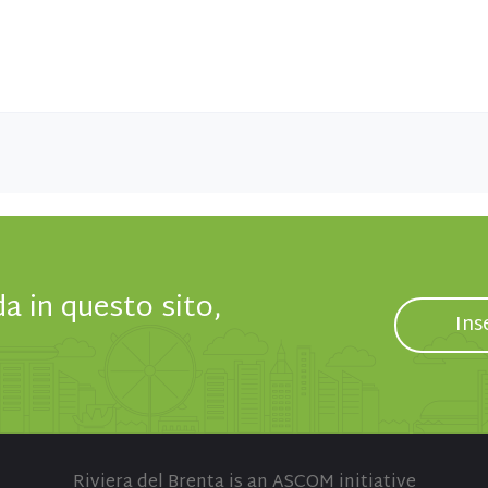
da in questo sito,
Ins
Riviera del Brenta is an ASCOM initiative