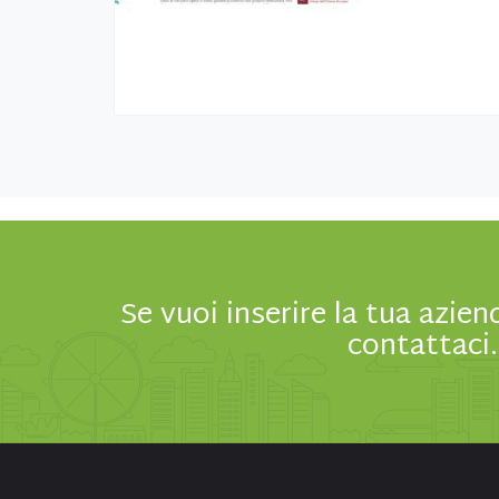
Se vuoi inserire la tua azien
contattaci.