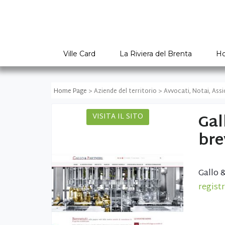
Ville Card
La Riviera del Brenta
Ho
Home Page
> Aziende del territorio > Avvocati, Notai, Assi
Gal
VISITA IL SITO
bre
Gallo 
regist