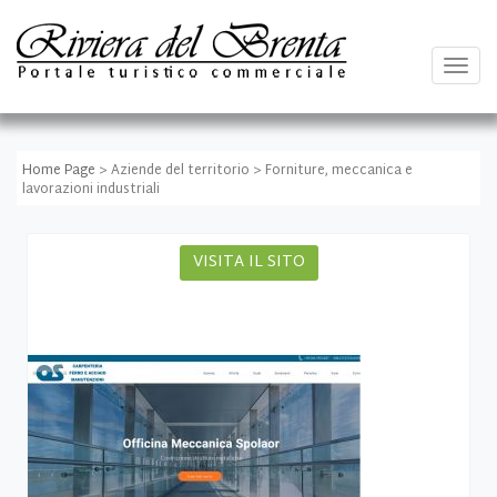
Togg
navig
Home Page
> Aziende del territorio > Forniture, meccanica e
lavorazioni industriali
VISITA IL SITO