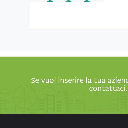
Se vuoi inserire la tua azien
contattaci.