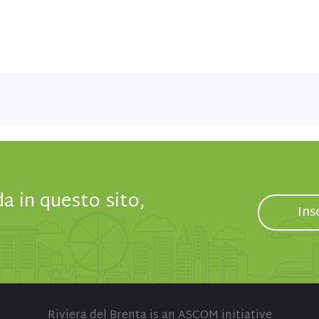
da in questo sito,
Ins
Riviera del Brenta is an ASCOM initiative