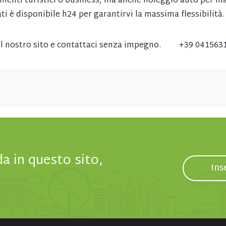
menti turistici o business, ma anche noleggio auto per ma
i è disponibile h24 per garantirvi la massima flessibilità.
 il nostro sito e contattaci senza impegno. +39 0415
da in questo sito,
Ins