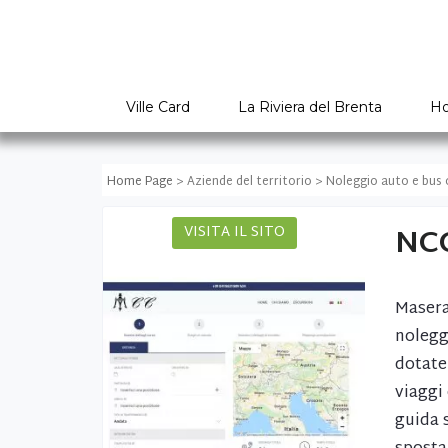
Ville Card
La Riviera del Brenta
Ho
Home Page
> Aziende del territorio > Noleggio auto e bu
NCC
VISITA IL SITO
Masera
nolegg
dotate
viaggi
guida 