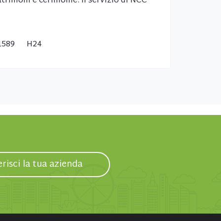
trimoni e cerimonie. Il servizio di NCC
631589 H24
erisci la tua azienda