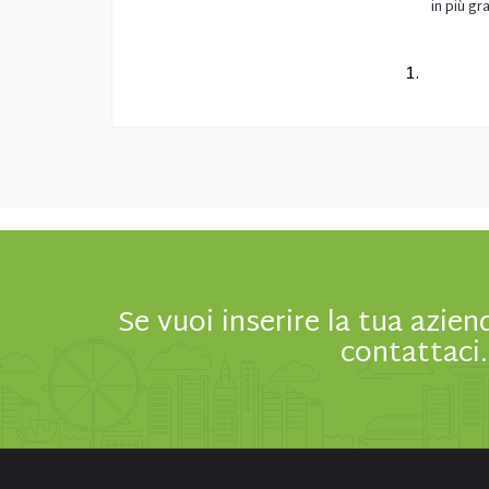
in più g
1.
Se vuoi inserire la tua azien
contattaci.