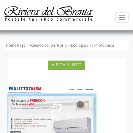
Togg
navig
Home Page
> Aziende del territorio > Ecologia e Termotecnica
VISITA IL SITO