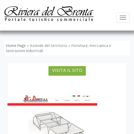
Togg
navig
Home Page
> Aziende del territorio > Forniture, meccanica e
lavorazioni industriali
VISITA IL SITO