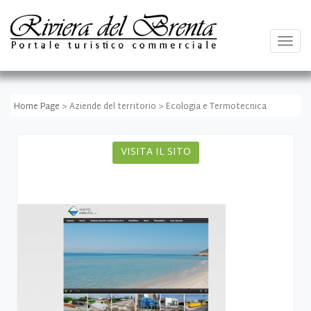
Togg
navig
Home Page
> Aziende del territorio > Ecologia e Termotecnica
VISITA IL SITO