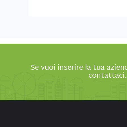
Se vuoi inserire la tua azien
contattaci.