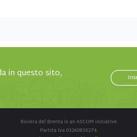
da in questo sito,
Ins
Riviera del Brenta is an ASCOM initiative
Partita Iva 03260810274